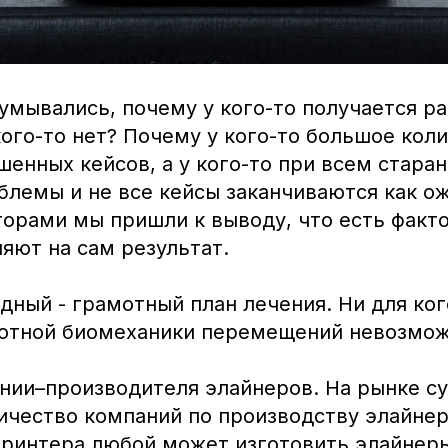
умывались, почему у кого-то получается ра
ого-то нет? Почему у кого-то большое кол
енных кейсов, а у кого-то при всем старан
блемы и не все кейсы заканчиваются как о
торами мы пришли к выводу, что есть факт
яют на сам результат.
ный - грамотный план лечения. Ни для ког
мотной биомеханики перемещений невозмо
нии–производителя элайнеров. На рынке с
ичество компаний по производству элайнер
принтера любой может изготовить элайнеры