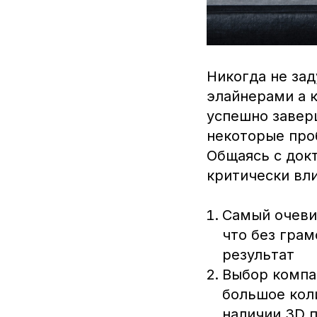
Никогда не зад
элайнерами а к
успешно заверш
некоторые про
Общаясь с док
критически вли
Самый очевид
что без гра
результат
Выбор компа
большое кол
наличии 3D 