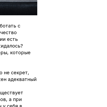
ботать с
ичество
ии есть
жидалось?
оры, которые
о не секрет,
жен адекватный
уществует
ов, а при
 у себя в