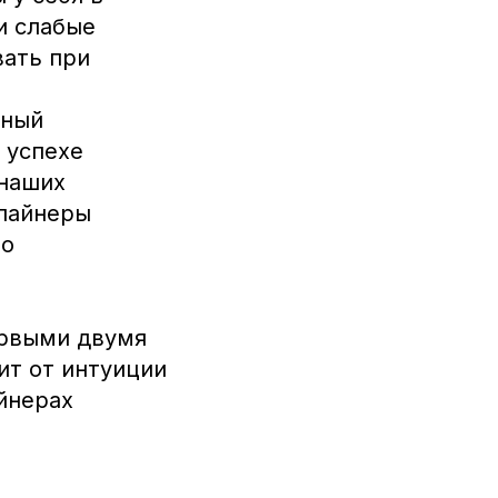
и слабые
вать при
нный
 успехе
 наших
элайнеры
го
первыми двумя
ит от интуиции
айнерах